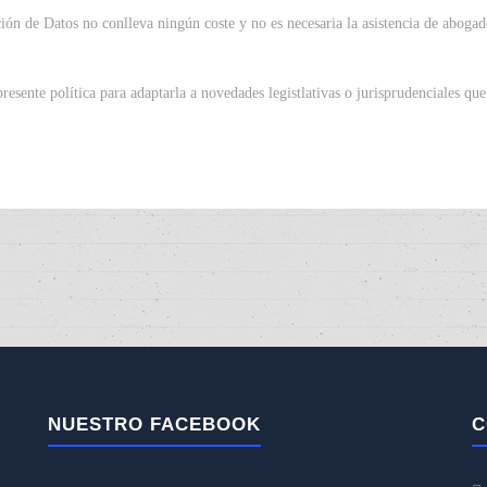
ón de Datos no conlleva ningún coste y no es necesaria la asistencia de abogad
resente política para adaptarla a novedades legistlativas o jurisprudenciales q
NUESTRO FACEBOOK
C