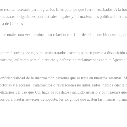
e resulte necesario para lograr los fines para los que fueron recabados. A la h
nuestras obligaciones contractuales, legales y normativas, las políticas interna
tica de Cookies.
 personales una vez terminada su relación con Ud., debidamente bloqueados, dur
mercialcominguez.es, y no serán tratados excepto para su puesta a disposición a
tamientos, así como para el ejercicio y defensa de reclamaciones ante la Agenci
nfidencialidad de la información personal que se trate en nuestros sistemas. M
rtuitas y a accesos, tratamientos o revelaciones no autorizados, habida cuenta de
lizarnos del uso que Ud. haga de los datos (incluido usuario y contraseña) que 
ros para prestar servicios de soporte, les exigimos que acaten las mismas norma