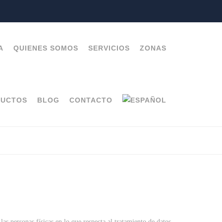
A
QUIENES SOMOS
SERVICIOS
ZONAS
DUCTOS
BLOG
CONTACTO
 personas físicas en lo que respecta al tratamiento de datos