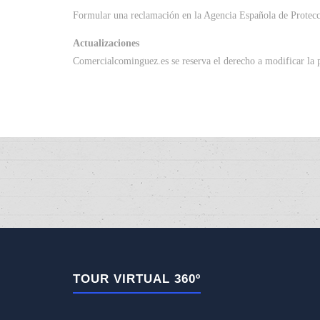
Formular una reclamación en la Agencia Española de Protecci
Actualizaciones
Comercialcominguez.es se reserva el derecho a modificar la p
TOUR VIRTUAL 360º